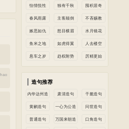
怡情悦性
独有千秋
囤积居奇
春风雨露
主客颠倒
不吝赐教
嫉恶如仇
怒目横眉
水月镜花
鱼米之地
如虎得翼
人去楼空
悬车之岁
趋权附势
厉精更始
shao
造句推荐
内华达州造
肃清造句
干脆造句
句
黄鹂造句
一心为公造
问世造句
句
普通造句
万国来朝造
口角造句
句