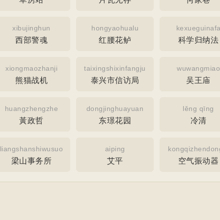
xibujinghun
hongyaohualu
kexueguinaf
西部警魂
红腰花鲈
科学归纳法
xiongmaozhanji
taixingshixinfangju
wuwangmiao
熊猫战机
泰兴市信访局
吴王庙
huangzhengzhe
dongjinghuayuan
lěng qīng
黃政哲
东璟花园
冷清
liangshanshiwusuo
aiping
kongqizhendon
梁山事务所
艾平
空气振动器