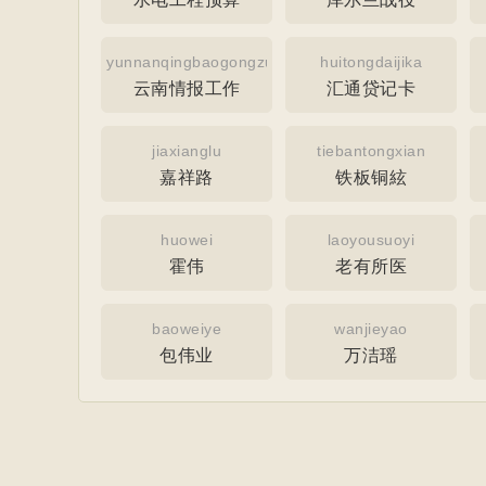
yunnanqingbaogongzuo
huitongdaijika
云南情报工作
汇通贷记卡
jiaxianglu
tiebantongxian
嘉祥路
铁板铜絃
huowei
laoyousuoyi
霍伟
老有所医
baoweiye
wanjieyao
包伟业
万洁瑶