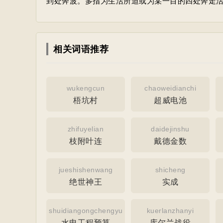
到处奔波。多指为生活所迫或为某一目的四处奔走
相关词语推荐
wukengcun
chaoweidianchi
梧坑村
超威电池
zhifuyelian
daidejinshu
枝附叶连
戴德金数
jueshishenwang
shicheng
绝世神王
实成
shuidiangongchengyusuan
kuerlanzhanyi
水电工程预算
库尔兰战役