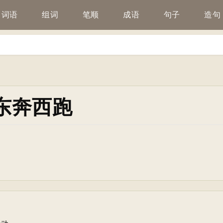
词语
组词
笔顺
成语
句子
造句
东奔西跑