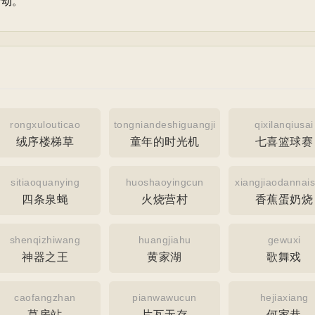
活动。
rongxulouticao
tongniandeshiguangji
qixilanqiusai
绒序楼梯草
童年的时光机
七喜篮球赛
sitiaoquanying
huoshaoyingcun
xiangjiaodannai
四条泉蝇
火烧营村
香蕉蛋奶烧
shenqizhiwang
huangjiahu
gewuxi
神器之王
黄家湖
歌舞戏
caofangzhan
pianwawucun
hejiaxiang
草房站
片瓦无存
何家巷