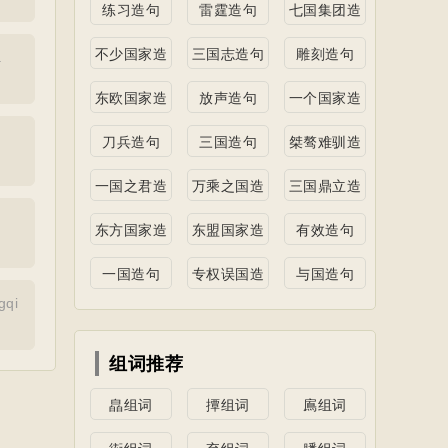
练习造句
雷霆造句
七国集团造
句
不少国家造
三国志造句
雕刻造句
a
句
东欧国家造
放声造句
一个国家造
句
句
刀兵造句
三国造句
桀骜难驯造
句
一国之君造
万乘之国造
三国鼎立造
句
句
句
东方国家造
东盟国家造
有效造句
句
句
一国造句
专权误国造
与国造句
句
gqi
组词推荐
皛组词
撢组词
鳸组词
衒组词
弃组词
膰组词