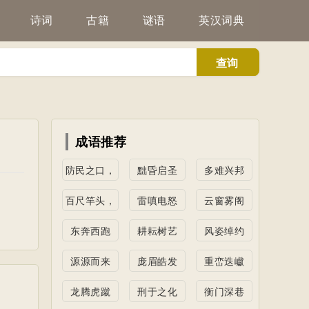
诗词
古籍
谜语
英汉词典
查询
成语推荐
防民之口，
黜昏启圣
多难兴邦
甚于防川
百尺竿头，
雷嗔电怒
云窗雾阁
更进一步
东奔西跑
耕耘树艺
风姿绰约
源源而来
庞眉皓发
重峦迭巘
龙腾虎蹴
刑于之化
衡门深巷