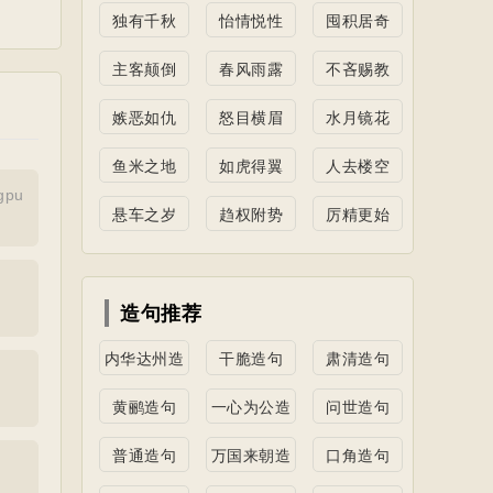
独有千秋
怡情悦性
囤积居奇
主客颠倒
春风雨露
不吝赐教
嫉恶如仇
怒目横眉
水月镜花
鱼米之地
如虎得翼
人去楼空
gpu
悬车之岁
趋权附势
厉精更始
造句推荐
内华达州造
干脆造句
肃清造句
句
黄鹂造句
一心为公造
问世造句
句
普通造句
万国来朝造
口角造句
句