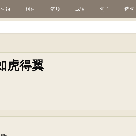
词语
组词
笔顺
成语
句子
造句
如虎得翼