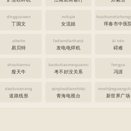
dingguowen
nvliujie
huichunshizhong
丁国文
女流姐
珲春市中医
yibeite
fadiandianhanji
ài nán
易贝特
发电电焊机
碍难
shoutianniu
kaobuhaomeiguanxi
fengya
瘦天牛
考不好没关系
冯涯
daoluxianxing
qinghaidianshitai
xinshijieguangc
道路线形
青海电视台
新世界广场