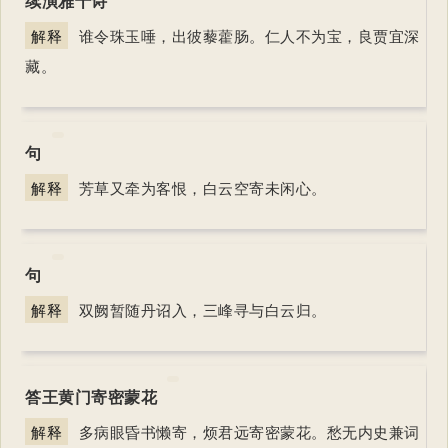
续演雅十诗
解释
谁令珠玉唾，出彼藜藿肠。仁人不为宝，良贾宜深
藏。
句
解释
芳草又牵为客恨，白云空寄未闲心。
句
解释
双阙暂随丹诏入，三峰寻与白云归。
答王黄门寄密蒙花
解释
多病眼昏书懒寄，烦君远寄密蒙花。愁无内史兼词