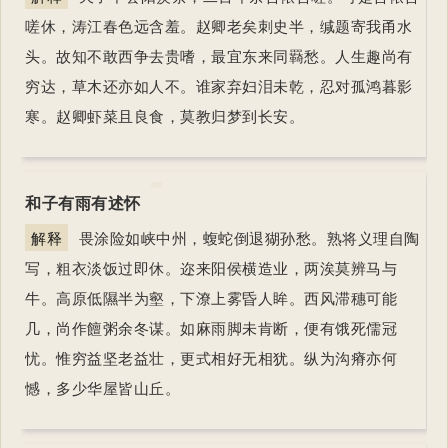
嗟休，涛江春色远含羞。赵卿老矣刺史半，缄题寄我甬水
头。故知不敢西争去贵嗜，最宜东来同羇愁。人生趣尚有
穷达，草木还亦如人不。谁家弃妇泪未乾，忍对孤鸿暮影
寒。赵卿虾菜且良食，莫教归梦到长安。
和子有雨有述怀
解释
畏涂险如峡中州，蝮蛇倒退猢孙愁。熟将义理自陶
写，粗衣淡饭过即休。迩来阳侯横造业，两涘莫辨马与
牛。高原低隰半为壑，下潦上雾昏人眸。西风滞穗可能
几，尚作饘粥余冬谋。如麻雨脚未肯断，便有饿死儒冠
忧。惟穷益坚老益壮，更式相好无相犹。纵为沟瘠亦何
憾，多少华屋皆山丘。