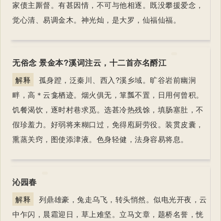
家债主厮督。有甚因情，不可与他相逐。既没攀援爱念，
觉心清、易调金木。神光灿，是大罗，仙福仙福。
无俗念 景金本?溪词注云，十二首亦名酹江
解释
孤身蹬，泛秦川、西入?溪乡域。旷谷岩前幽涧
畔，高＊云龛栖迹。烟火俱无，箪瓢不置，日用何曾积。
饥餐渴饮，逐时村巷求觅。选甚冷热残馀，填肠塞肚，不
假珍羞力。好弱将来糊口过，免得庖厨劳役。装贯皮囊，
熏蒸关窍，图使添津液。色身轻健，法身容易将息。
沁园春
解释
列鼎雄豪，兔走乌飞，转头悄然。似电光开夜，云
中乍闪，晨霜迎日，草上难坚。立马文章，题桥名誉，恍