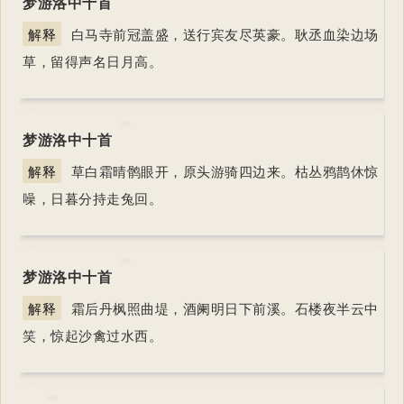
梦游洛中十首
解释
白马寺前冠盖盛，送行宾友尽英豪。耿丞血染边场
草，留得声名日月高。
梦游洛中十首
解释
草白霜晴鹘眼开，原头游骑四边来。枯丛鸦鹊休惊
噪，日暮分持走兔回。
梦游洛中十首
解释
霜后丹枫照曲堤，酒阑明日下前溪。石楼夜半云中
笑，惊起沙禽过水西。