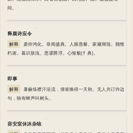
间。
释奠诗应令
解释
肃仰鸿化。恭闻盛典。人握悬藜。家藏瑚琏。顾惟
朽谢。暮识肤浅。恩谬爵浮。心惭貌{忄典}。
即事
解释
暑赫练襟汗浴流，倩谁唤得一天秋。无人共订吟边
句，独有蝉声叫树头。
容安室休沐杂咏