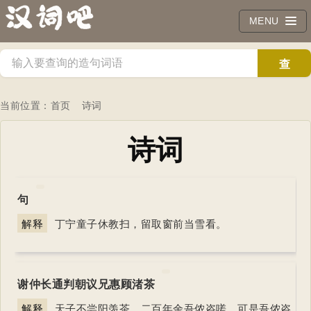
MENU
查
询
当前位置：
首页
诗词
诗词
句
解释
丁宁童子休教扫，留取窗前当雪看。
谢仲长通判朝议兄惠顾渚茶
解释
天子不尝阳羡茶，二百年余吾侬咨嗟。可是吾侬咨