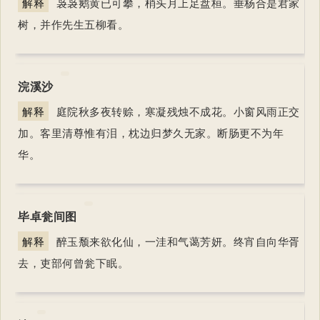
解释
袅袅鹅黄已可攀，梢头月上足盘桓。垂杨合是君家
树，并作先生五柳看。
浣溪沙
解释
庭院秋多夜转赊，寒凝残烛不成花。小窗风雨正交
加。客里清尊惟有泪，枕边归梦久无家。断肠更不为年
华。
毕卓瓮间图
解释
醉玉颓来欲化仙，一洼和气蔼芳妍。终宵自向华胥
去，吏部何曾瓮下眠。