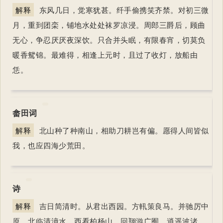
解释
东风几日，觉寒犹甚。纤手偷携笑齐禁。对初三微
月，重到团栾，铺地水处处袜罗凉浸。周郎三爵后，顾曲
无心，争忍厌厌夜深饮。只合并头眠，有限春宵，切莫负
暖香鸳锦。最难得，相逢上元时，且过了收灯，放船由
恁。
畲田词
解释
北山种了种南山，相助刀耕岂有偏。愿得人间皆似
我，也应四海少荒田。
诗
解释
吉日简清时。从君出西园。方軐策良马。并驰厉中
原。北临清漳水。西看柏杨山。回翔游广囿。逍遥波渚