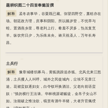
题耕织图二十四首奉懿旨撰
解释
孟冬农事毕，谷粟既已藏。弥望四野空，藁秸亦在
场。朝廷政方理，庶事和阴阳。所以频岁登，不忧旱与
蝗。置酒燕乡里，尊老列上行。肴羞不厌多，炰羔复烹
羊。纵饮穷日夕，为乐殊未央。祷天祝圣人，万年长寿
昌。
土兵行
解释
豫章城楼饥啄乌，黄狐跳踉追赤狐。北风北来江怒
涌，土兵攫人人叫呼。城外之民徙城内，尘埃不见章江
途。花裙蛮奴逐妇女，白夺钗环换酒沽。父老向前语蛮
奴：“慎勿横行王法诛。华林桃源诸贼徒，金帛子女山不
如。汝能破之惟汝欲，犒赏有酒牛羊猪，大者升官佩绶
趋。”蛮奴怒言：“