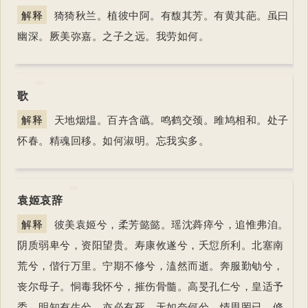
解释
猗猗秋兰。植彼中阿。有馥其芳。有黄其葩。虽曰
幽深。厥美弥嘉。之子之远。我劳如何。
歌
解释
天地烟煴。百卉含蘤。鸣鹤交颈。雎鸠相和。处子
怀春。精魂回移。如何淑明。忘我实多。
袁姬哀辞
解释
彼美袁姬兮，柔芳懿懿。瑶沈蕣瘁兮，追惟弗洎。
阴质弱卑兮，资阳望贵。寿康攸遂兮，夭愆所利。北塞南
荒兮，偕行万里。宁期不修兮，溘然而逝。奔服勤劬兮，
丧尔母子。恫毒我怀兮，摧伤骨髓。高旻孔仁兮，皇适予
委。明知有生兮，亦必有死。无如奈何兮，情思罔已。倏