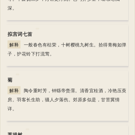
深。
拟宫词七首
解释
一般春色有枯荣，十树樱桃九树生。拾得青梅如弹
子，护花铃下打流莺。
菊
解释
陶令重时芳，钟繇帝赍霶。清香宜桂酒，冷艳压萸
房。羽客长生助，骚人夕落伤。郊原多似是，甘苦冀情
详。
菩提树