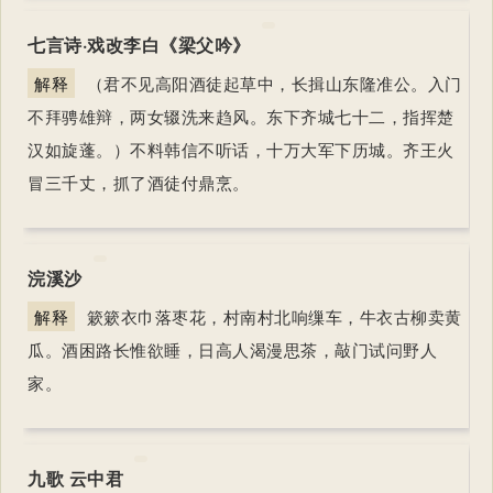
七言诗·戏改李白《梁父吟》
解释
（君不见高阳酒徒起草中，长揖山东隆准公。入门
不拜骋雄辩，两女辍洗来趋风。东下齐城七十二，指挥楚
汉如旋蓬。）不料韩信不听话，十万大军下历城。齐王火
冒三千丈，抓了酒徒付鼎烹。
浣溪沙
解释
簌簌衣巾落枣花，村南村北响缫车，牛衣古柳卖黄
瓜。酒困路长惟欲睡，日高人渴漫思茶，敲门试问野人
家。
九歌 云中君