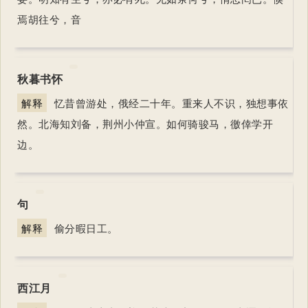
焉胡往兮，音
秋暮书怀
解释
忆昔曾游处，俄经二十年。重来人不识，独想事依
然。北海知刘备，荆州小仲宣。如何骑骏马，徼倖学开
边。
句
解释
偷分暇日工。
西江月