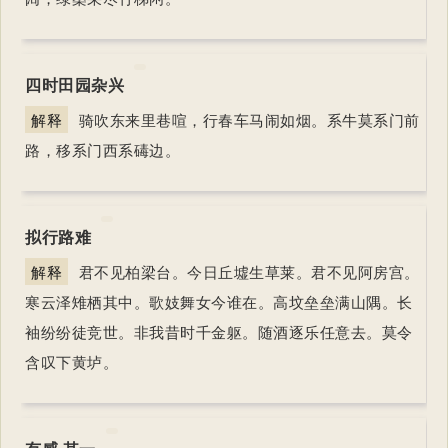
四时田园杂兴
解释
骑吹东来里巷喧，行春车马闹如烟。系牛莫系门前
路，移系门西系碡边。
拟行路难
解释
君不见柏梁台。今日丘墟生草莱。君不见阿房宫。
寒云泽雉栖其中。歌妓舞女今谁在。高坟垒垒满山隅。长
袖纷纷徒竞世。非我昔时千金躯。随酒逐乐任意去。莫令
含叹下黄垆。