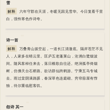
雪
解释
六年守郡在天涯，冬暖无因见雪华。今日复看千里
白，强怜寒色作诗夸。
诗一首
解释
万叠青山拔空起，一道长江清澈底。隔岸苍茫不见
人，人家多在晴云里。匡庐五老蓬莱山，沧洲白鹭烟波
间。随风客棹任来去，落日樵歌自往还。绝涧孤亭倚烟
树，仿佛天台石桥路。欲访群仙跨鹤游。宁乘五马专城
去。雨过棠阴满路蹊，春深草色连庭砌。穷帘蔀屋有惸
独，待尔重临慰客饥。
怨诗 其一