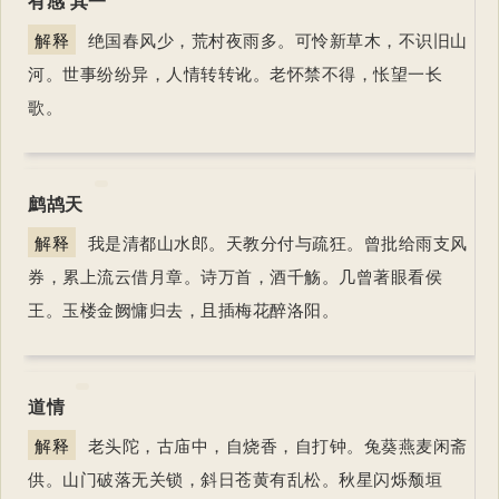
有感 其一
解释
绝国春风少，荒村夜雨多。可怜新草木，不识旧山
河。世事纷纷异，人情转转讹。老怀禁不得，怅望一长
歌。
鹧鸪天
解释
我是清都山水郎。天教分付与疏狂。曾批给雨支风
券，累上流云借月章。诗万首，酒千觞。几曾著眼看侯
王。玉楼金阙慵归去，且插梅花醉洛阳。
道情
解释
老头陀，古庙中，自烧香，自打钟。兔葵燕麦闲斋
供。山门破落无关锁，斜日苍黄有乱松。秋星闪烁颓垣