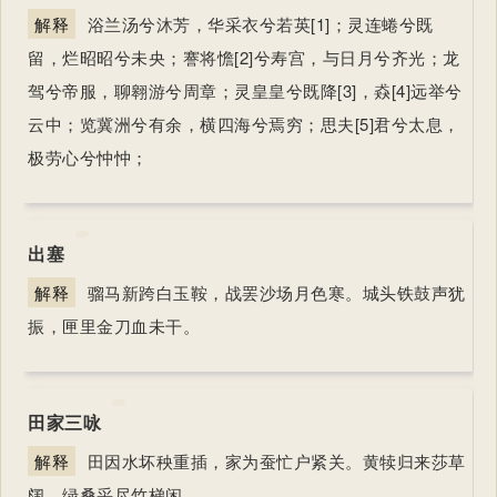
解释
浴兰汤兮沐芳，华采衣兮若英[1]；灵连蜷兮既
留，烂昭昭兮未央；謇将憺[2]兮寿宫，与日月兮齐光；龙
驾兮帝服，聊翱游兮周章；灵皇皇兮既降[3]，猋[4]远举兮
云中；览冀洲兮有余，横四海兮焉穷；思夫[5]君兮太息，
极劳心兮忡忡；
出塞
解释
骝马新跨白玉鞍，战罢沙场月色寒。城头铁鼓声犹
振，匣里金刀血未干。
田家三咏
解释
田因水坏秧重插，家为蚕忙户紧关。黄犊归来莎草
阔，绿桑采尽竹梯闲。