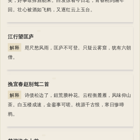
回。壮心被酒如飞鹤，又逐红云上玉台。
江行望匡庐
解释
咫尺愁风雨，匡庐不可登。只疑云雾窟，犹有六朝
僧。
挽宜春赵别驾二首
解释
诗债松边了，鉏荒賸种花。云程衡麓雁，风味仰山
茶。白玉楼成速，金銮事可嗟。桃源千古恨，寒日惨啼
鸦。