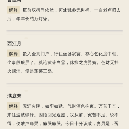
解释
庭前双树尚依然，何处犹参无树禅。一自老卢归去
后，年年长结万灯缘。
西江月
解释
欲入全真门户，行住坐卧寂寥。存心乞化度中朝。
尘事般般屏了。莫论黄芽白雪，休搜龙虎婴娇。色财无挂
火烟消。便是蓬莱三岛。
满庭芳
解释
无涯火院，如牢如狱。气财酒色拘束。万苦千辛，
来往波波碌碌。因悟回光返照，叹从前、冤苦不足。说不
得，便放声痛哭，痛哭痛哭。今日十分识破，妻男是，冤