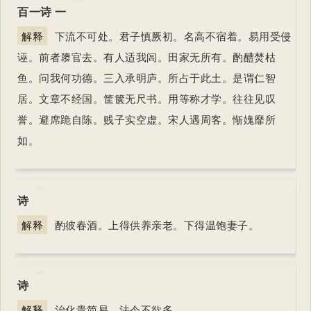
百一诗 一
解释
下流不可处。君子慎厥初。名高不宿着。易用受侵
诬。前者隳官去。有人适我闾。田家无所有。酌醴焚枯
鱼。问我何功德。三入承明庐。所占于此土。是谓仁智
居。文章不经国。筐箧无尺书。用等称才学。往往见叹
誉。避席跪自陈。贱子实空虚。宋人遇周客。惭媿靡所
如。
诗
解释
酌彼春酒。上得供养亲老。下得温饱妻子。
诗
解释
治化贵简易。法令不欲多。