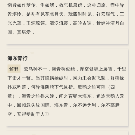
惚皆如作梦传。争如我，效忘机息虑，返朴归原。壶中异
景堪怜。是别有风花雪月天。玩四时时见，祥云瑞气，三
光光罩，玉洞琼筵。满泛流霞，高吟古调，骨健神清丹自
圆。真堪爱，
海东青行
解释
鸷鸟种不一，海青称俊绝，摩空健翮上层霄，千里
下击才一瞥。当其脱韝始纵时，风力未会迟飞掣，群燕缘
扑或坠落，何异淮阴胯下气且折。鹰鹯之雏可罹（四
童），海青之雏得未逢，闻之育卵大海东，追逐天鹅入云
中，回顾忽失故国踪。海东青，尔不远为利，尔不高腾
空，安得受制于人垂