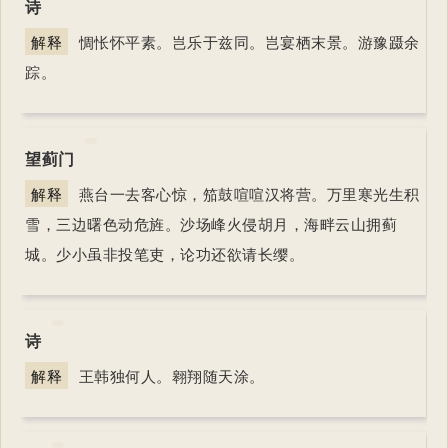
诗
解释
惆怅怀平素。岂乐于兹同。岂宴栖末景。游豫蹑余
踪。
望蓟门
解释
燕台一去客心惊，笳鼓喧喧汉将营。万里寒光生积
雪，三边曙色动危旌。沙场峰火侵胡月，海畔云山拥蓟
城。少小虽非投笔吏，论功还欲请长缨。
诗
解释
王韩独何人。翱翔随天涂。