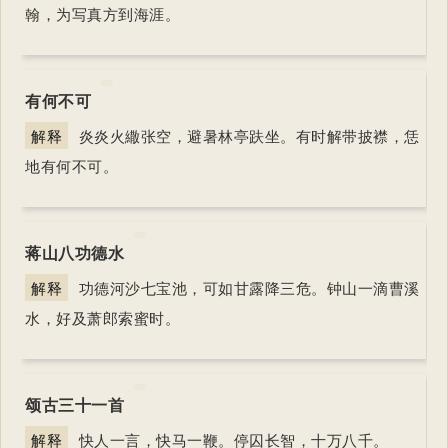
翰，为写真方到海涯。
有何不可
解释
炎炎火繖张空，避暑林亭趺坐。有时解带披襟，恁
地有何不可。
蒋山八功德水
解释
功德河沙七宝池，可如甘露降三危。钟山一滴曹溪
水，好及萧郎索蜜时。
颂古三十一首
解释
快人一言，快马一鞭。停囚长智，十万八千。