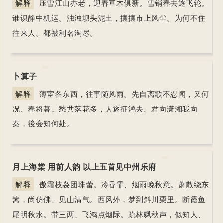
解释
压雪江山亦老，迎春草木俱新。雪销春去逐飞轮。
谁识静中机运。浊浊坝头泥土，攘攘市上风尘。为何不住
往来人。都被利名淘尽。
卜算子
解释
薄宦各东西，往事随风雨。先自离歌不忍闻，又何
况、春将暮。愁共落花多，人逐征鸿去。君向潇湘我向
秦，後会知何处。
月上海棠 用前人韵 以上五首见中州乐府
解释
傲霜枝袅团珠蕾。冷香霏、烟雨晚秋意。萧散绕东
篱，尚仿佛、见山清气。西风外，梦到斜川栗里。断霞鱼
尾明秋水。带三两、飞鸿点烟际。疏林飒秋声，似知人、