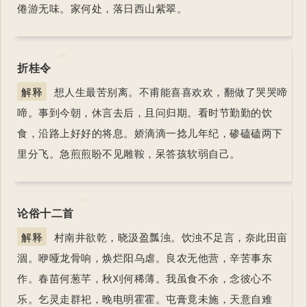
倦游无味。家何处，落日西山紫翠。
折桂令
解释
想人生最苦别离。不甫能喜喜欢欢，翻做了哭哭啼
啼。事到今朝，休言去后，且问归期。看时节勤勤的饮
食，沿路上好好的将息。娇滴滴一捻儿年纪，碜磕磕两下
里分飞。急煎煎盼不见雕鞍，呆答孩软弱自己。
论俗十二首
解释
村南井欲乾，晓汲盈瓢浊。饮浊不足言，奈此田亩
涸。咿哑龙骨响，焕烂阳乌虐。良农无他营，辛苦事东
作。春苗何葱芊，秋刈何稀薄。我虽食不余，念彼心不
乐。乞灵走群祀，晚电明霍霍。屯膏竟未施，天意自难