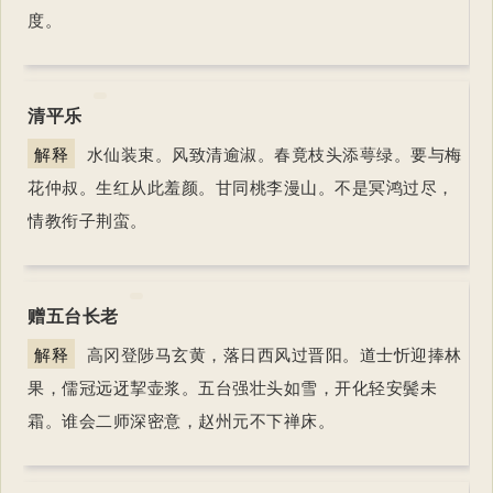
度。
清平乐
解释
水仙装束。风致清逾淑。春竟枝头添萼绿。要与梅
花仲叔。生红从此羞颜。甘同桃李漫山。不是冥鸿过尽，
情教衔子荆蛮。
赠五台长老
解释
高冈登陟马玄黄，落日西风过晋阳。道士忻迎捧林
果，儒冠远迓挈壶浆。五台强壮头如雪，开化轻安鬓未
霜。谁会二师深密意，赵州元不下禅床。