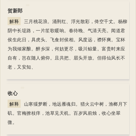
贺新郎
解释
三月桃花浪。涌荆红、浮光散彩，倚空千丈。杨柳
阴中长堤路，一片笙歌暖响。春待晚、气清天亮。闻道君
侯生此日，具虎头、飞食封侯相。风度远，襟怀爽。宝杯
为我倾家酿。醉乡深，何妨更尽，吸川鲸量。富贵时来应
自有，岂在随人俯仰。且共把、眉头开放。但得仙风长不
老，又安知、
收心
解释
山寒猨梦断，地远雁魂归。猎火云中树，渔榔月下
矶。官梅撩枝痒，池草见天机。百岁风前烛，收心坐翠
微。