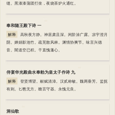
缝。黑漆漆蒲团打坐，夜烧茶炉火通红。
奉和随王殿下诗 一
解释
高秋夜方静。神居肃且深。闲阶涂广露。凉宇澄月
阴。婵娟影池竹。疏芜散风林。渊情协爽节。咏言兴德
音。闇道空已积。干直愧蓬心。
侍宴华光殿曲水奉勑为皇太子作诗 九
解释
登贤博望。献赋清漳。汉贰称敏。魏两垂芳。监抚
有则。匕鬯无方。瞻言守器。永愧元良。
洞仙歌