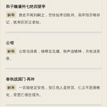
和子瞻濠州七绝四望亭
解释
唐史不闻刘嗣之，空传短李旧歌诗。高亭毁尽唯存
记，犹有区区父老知。
公馆
解释
公馆当清夜，移樽近北墉。秋声连蟋蟀，月色淡芙
蓉。
春秋战国门·再吟
解释
一言能使定安危，安己危人是所宜。仁义不思垂教
化，背恩亡德岂儒为。