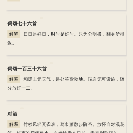
偈颂七十六首
解释
日日是好日，时时是好时。只为分明极，翻令所得
迟。
偈颂一百三十六首
解释
和暖上元天气，是处笙歌动地。瑞岩无可设施，随
分放灯一二。
对酒
解释
竹杪风轻瓦雀哀，葛巾萧散步阶苔。放怀自对溪花
笑，好事谁撑酒舫来。白发惊看今日老，青春刚到隔年