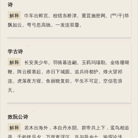
诗
解释
巾车出邺宫。校猎东桥津。重罝施密网。{罒/干}筚
飘如云。弯弓忽高驰。一发连双麕。
学古诗
解释
长安美少年。羽骑暮连翩。玉羁玛瑙勒。金络珊瑚
鞭。阵云横塞起。赤日下城圆。追兵待都护。烽火望祁
连。虎落夜方寝。鱼丽晓复前。平生不可定。空信苍浪
天。
效阮公诗
解释
若木出海外，本自丹水阴。群帝共上下，鸾鸟相追
寻。千龄犹旦夕，万世更浮沉。岂与异乡士，瑜瑕论浅