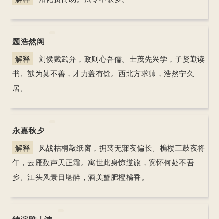
题浩然阁
解释
刘侯戴武弁，政则心吾儒。士茂先兴学，子贤勤读
书。猷为莫不善，才力盖有馀。西北方求帅，浩然宁久
居。
永嘉秋夕
解释
风战枯桐敲纸窗，拥裘无寐夜偏长。樵楼三鼓夜将
午，云雁数声天正霜。寓世此身惊逆旅，宽怀何处不吾
乡。江头风景日堪醉，酒美蟹肥橙橘香。