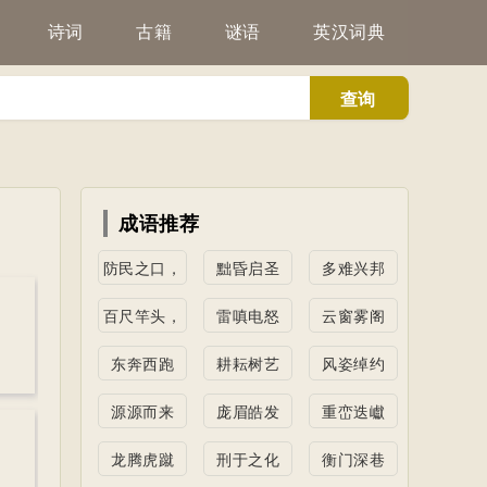
诗词
古籍
谜语
英汉词典
查询
成语推荐
防民之口，
黜昏启圣
多难兴邦
甚于防川
百尺竿头，
雷嗔电怒
云窗雾阁
更进一步
东奔西跑
耕耘树艺
风姿绰约
源源而来
庞眉皓发
重峦迭巘
龙腾虎蹴
刑于之化
衡门深巷