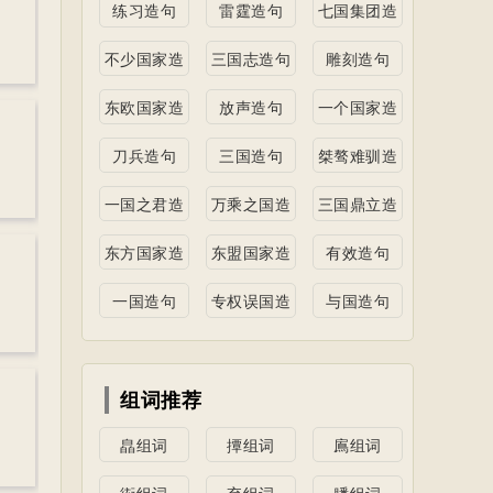
练习造句
雷霆造句
七国集团造
句
不少国家造
三国志造句
雕刻造句
句
东欧国家造
放声造句
一个国家造
句
句
刀兵造句
三国造句
桀骜难驯造
句
一国之君造
万乘之国造
三国鼎立造
句
句
句
东方国家造
东盟国家造
有效造句
句
句
一国造句
专权误国造
与国造句
句
组词推荐
皛组词
撢组词
鳸组词
衒组词
弃组词
膰组词