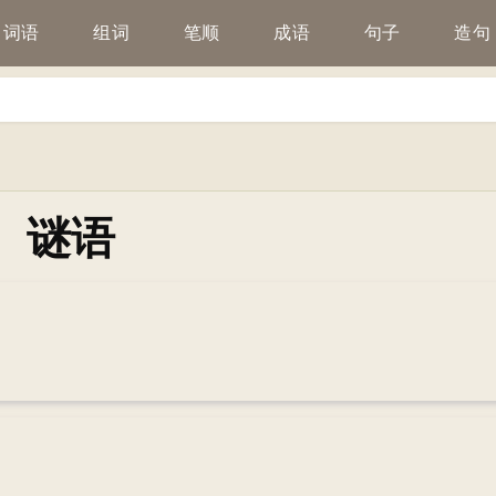
词语
组词
笔顺
成语
句子
造句
谜语