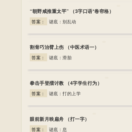
“朝野咸推重太平” （3字口语*卷帘格）
答案：
谜底：别乱动
割骨巧治臂上伤 （中医术语一）
答案：
谜底：滑胎
拳击手登擂讨教 （4字学生行为）
答案：
谜底：打的上学
眼前新月映扁舟 （打一字）
答案：
谜底：息