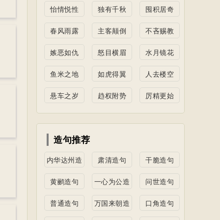
怡情悦性
独有千秋
囤积居奇
春风雨露
主客颠倒
不吝赐教
嫉恶如仇
怒目横眉
水月镜花
鱼米之地
如虎得翼
人去楼空
悬车之岁
趋权附势
厉精更始
造句推荐
内华达州造
肃清造句
干脆造句
句
黄鹂造句
一心为公造
问世造句
句
普通造句
万国来朝造
口角造句
句