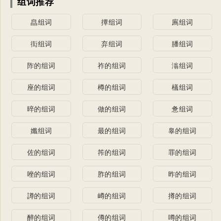
组词推荐
皛组词
撢组词
鳸组词
衒组词
弃组词
膰组词
阼的组词
祚的组词
滃组词
座的组词
樽的组词
檥组词
晬的组词
做的组词
惫组词
孅组词
最的组词
辠的组词
佐的组词
筰的组词
罪的组词
唑的组词
胙的组词
昨的组词
譐的组词
嶟的组词
撙的组词
醉的组词
僔的组词
噂的组词