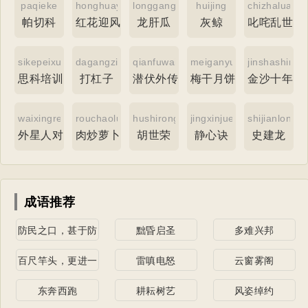
paqieke
honghuayingfengtu
longgangua
huijing
chizhaluansh
帕切科
红花迎风图
龙肝瓜
灰鲸
叱咤乱世
sikepeixun
dagangzi
qianfuwaichuan
meiganyuebing
jinshashinia
思科培训
打杠子
潜伏外传
梅干月饼
金沙十年
waixingrenduishou
rouchaoluobosi
hushirong
jingxinjue
shijianlong
外星人对手
肉炒萝卜丝
胡世荣
静心诀
史建龙
成语推荐
防民之口，甚于防
黜昏启圣
多难兴邦
川
百尺竿头，更进一
雷嗔电怒
云窗雾阁
步
东奔西跑
耕耘树艺
风姿绰约