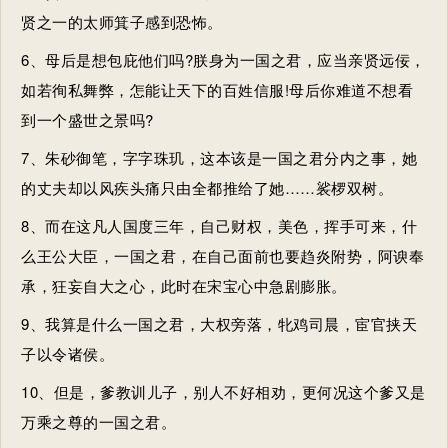
贤之一的太师箕子感到恐怖。
6、母后是想包庇他们吗?朕身为
一国之君
，应当亲贤远佞，
如若徇私舞弊，怎能让天下的百姓信服!母后你难道不想看
到一个盛世之景吗?
7、朱砂御笔，字字珠玑，这本该是
一国之君
分内之事，她
的丈夫却以风疾头痛只由全都推给了她……裟椤双树。
8、而在这凡人国度三年，自己财权，美色，挥手可来，什
么王公大臣，
一国之君
，在自己面前也要趋炎附势，阿谀奉
承，狂妄自大之心，此时在宋宝心中急剧膨胀。
9、我算是什么
一国之君
，大权旁落，牝鸡司晨，宦官挟天
子以令诸侯。
10、但是，爹教训儿子，别人不好相劝，更何况这个爹又是
万乘之尊的
一国之君
。