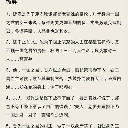
简解
1、嫁汉是为了穿衣吃饭那是老百姓的俗论，对于身为
一国
之君
的女王来说，条件则要更加苛刻的多，丈夫必须英武刚
烈，多谋善断，人品倒也退其次。
2、还不止如此。他为了阻止哀家的人去江都皇宫抓你，竟
不顾
一国之君
的责任，枉送了三十万人性命，只为救你一
人……莫言殇。
3、他，
一国之君
，奋六世之余烈，振长策而御宇内，吞二
周而亡诸侯，履至尊而制六合，执敲扑而鞭笞天下，威震四
海……却在她的身上，输了那颗心。
4、夫人，或许这是陛下放不下面子，要是真这样说了，那
岂不等于陛下承认了自己的错误了?夫人，您要知道陛下乃
一国之君
，君子一言驷马难追啊。
5、贵为
一国之君
的纣王，做了一双象牙筷子，就让身为三