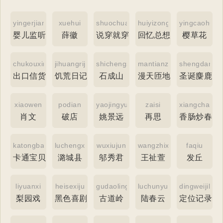
yingerjiantingqi
xuehui
shuochuanjiuchuan
huiyizongxiangku
yingcaohua
婴儿监听器
薛徽
说穿就穿
回忆总想哭
樱草花
chukouxinhuo
jihuangriji
shichengshan
mantianzadi
shengdanmi
出口信货
饥荒日记
石成山
漫天匝地
圣诞麋鹿物
xiaowen
podian
yaojingyuan
zaisi
xiangchang
肖文
破店
姚景远
再思
香肠炒春笋
katongbaobei
luchengxian
wuxiujun
wangzhixuan
faqiu
卡通宝贝
潞城县
邬秀君
王祉萱
发丘
liyuanxi
heisexiju
gudaoling
luchunyun
dingweijiluqi
梨园戏
黑色喜剧
古道岭
陆春云
定位记录器