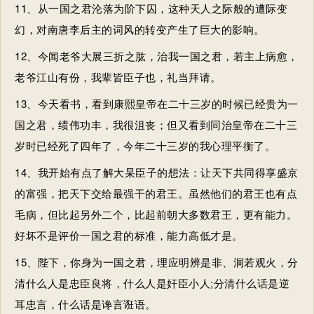
11、从
一国之君
沦落为阶下囚，这种天人之际般的遭际变
幻，对南唐李后主的词风的转变产生了巨大的影响。
12、今闻老爷大展三折之肱，治我
一国之君
，若主上病愈，
老爷江山有份，我辈皆臣子也，礼当拜请。
13、今天看书，看到康熙皇帝在二十三岁的时候已经贵为
一
国之君
，绩伟功丰，我很沮丧；但又看到同治皇帝在二十三
岁时已经死了四年了，今年二十三岁的我心理平衡了。
14、我开始有点了解大杲臣子的想法：让天下共同得享盛京
的富强，把天下交给最强干的君王。虽然他们的君王也有点
毛病，但比起另外二个，比起前朝大多数君王，更有能力。
好坏不是评价
一国之君
的标准，能力高低才是。
15、陛下，你身为
一国之君
，理应明辨是非、洞若观火，分
清什么人是忠臣良将，什么人是奸臣小人;分清什么话是逆
耳忠言，什么话是谗言诳语。