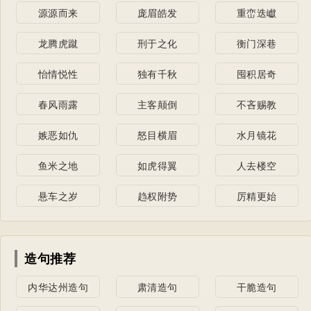
源源而来
庞眉皓发
重峦迭巘
龙腾虎蹴
刑于之化
衡门深巷
怡情悦性
独有千秋
囤积居奇
春风雨露
主客颠倒
不吝赐教
嫉恶如仇
怒目横眉
水月镜花
鱼米之地
如虎得翼
人去楼空
悬车之岁
趋权附势
厉精更始
造句推荐
内华达州造句
肃清造句
干脆造句