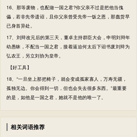
16、那等废物，也配做
一国之君
?你父亲不过是把他当傀
儡，若非先帝遗诏，且你父亲曾受先帝一饭之恩，那蠢货早
已身首异处。
17、刘辩改元后的第三天，董卓主持群臣大会，申明刘辩年
幼愚昧，不配当
一国之君
，接着逼迫何太后下诏书废刘辩为
弘农王，另立刘协为皇帝。
【好工具】
18、“一旦坐上那把椅子，就会变成孤家寡人，万寿无疆，
孤独无边。你会得到一切，但也会失去很多东西。”最重要
的是，如他是
一国之君
，她就不是他的唯一了。
相关词语推荐