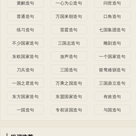
黄鹂造句
一心为公造句
问世造句
普通造句
万国来朝造句
口角造句
练习造句
雷霆造句
七国集团造句
不少国家造句
三国志造句
雕刻造句
东欧国家造句
放声造句
一个国家造句
刀兵造句
三国造句
桀骜难驯造句
一国之君造句
万乘之国造句
三国鼎立造句
东方国家造句
东盟国家造句
有效造句
一国造句
专权误国造句
与国造句