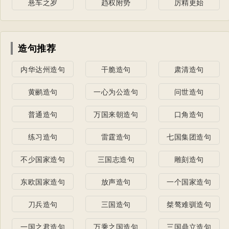
悬车之岁
趋权附势
厉精更始
造句推荐
内华达州造句
干脆造句
肃清造句
黄鹂造句
一心为公造句
问世造句
普通造句
万国来朝造句
口角造句
练习造句
雷霆造句
七国集团造句
不少国家造句
三国志造句
雕刻造句
东欧国家造句
放声造句
一个国家造句
刀兵造句
三国造句
桀骜难驯造句
一国之君造句
万乘之国造句
三国鼎立造句