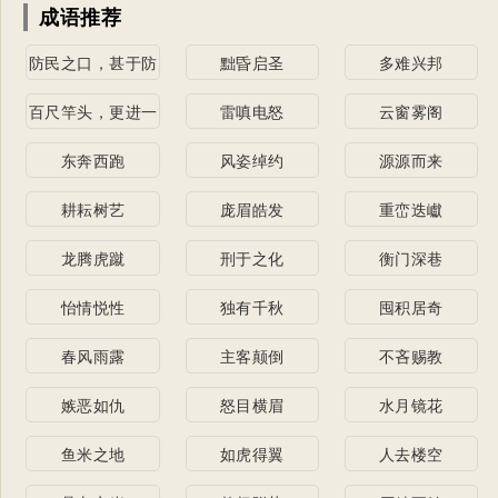
成语推荐
防民之口，甚于防
黜昏启圣
多难兴邦
川
百尺竿头，更进一
雷嗔电怒
云窗雾阁
步
东奔西跑
风姿绰约
源源而来
耕耘树艺
庞眉皓发
重峦迭巘
龙腾虎蹴
刑于之化
衡门深巷
怡情悦性
独有千秋
囤积居奇
春风雨露
主客颠倒
不吝赐教
嫉恶如仇
怒目横眉
水月镜花
鱼米之地
如虎得翼
人去楼空