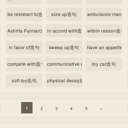
be resistant to造句
size up造句
ambulance man造
Ashrita Furman造句
in accord with造句
within reason造句
in favor of造句
sweep up造句
have an appetite 
compete with造句
communicative competence造句
toy car造句
soft toy造句
physical decay造句
1
2
3
4
5
»