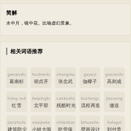
简解
水中月，镜中花。比喻虚幻景象。
相关词语推荐
genanshan
huzhenkai
zhangnianwu
gayezi
gaozecheng
葛南杉
胡贞开
张念武
伽椰子
高则成
hóng xuě
beipingbu
cankushiguang
liuchengzaizao
jiaosong
红雪
北平部
残酷时光
流程再造
缴送
jianzhufangchen
xiaojiedayuebing
chilaobao
bihuasheji
liufugui
建筑防尘
小姐大阅兵
吃劳保
壁画设计
刘付贵