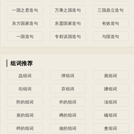
一国之君造句
万乘之国造句
三国鼎立造句
东方国家造句
东盟国家造句
有效造句
一国造句
专权误国造句
与国造句
组词推荐
皛组词
撢组词
鳸组词
衒组词
弃组词
膰组词
阼的组词
祚的组词
滃组词
座的组词
樽的组词
檥组词
晬的组词
做的组词
惫组词