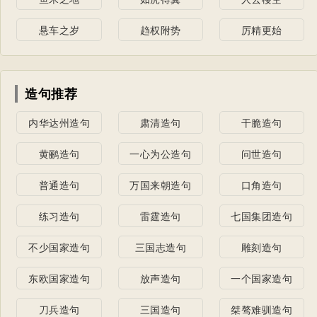
悬车之岁
趋权附势
厉精更始
造句推荐
内华达州造句
肃清造句
干脆造句
黄鹂造句
一心为公造句
问世造句
普通造句
万国来朝造句
口角造句
练习造句
雷霆造句
七国集团造句
不少国家造句
三国志造句
雕刻造句
东欧国家造句
放声造句
一个国家造句
刀兵造句
三国造句
桀骜难驯造句