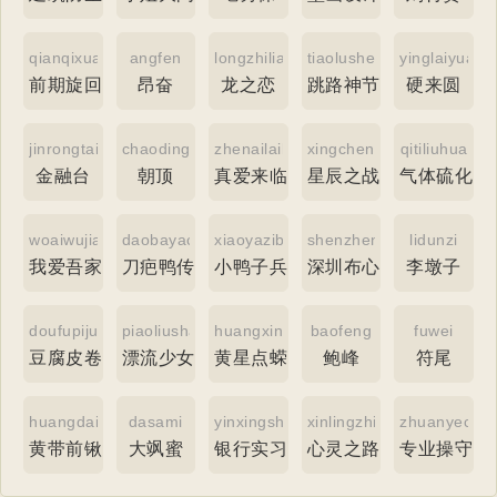
qianqixuanhui
angfen
longzhilian
tiaolushenjie
yinglaiyuan
前期旋回
昂奋
龙之恋
跳路神节
硬来圆
jinrongtai
chaoding
zhenailailin
xingchenzhizhanshengc
qitiliuhua
金融台
朝顶
真爱来临
星辰之战圣传
气体硫化
woaiwujia
daobayachuanshuo
xiaoyazibingtuan
shenzhenbuxinzhongxue
lidunzi
我爱吾家
刀疤鸭传说
小鸭子兵团
深圳布心中学
李墩子
doufupijuan
piaoliushaonv
huangxingdianrongyuan
baofeng
fuwei
豆腐皮卷
漂流少女
黄星点蝾螈
鲍峰
符尾
huangdaiqianqiaojia
dasami
yinxingshixizhaopin
xinlingzhilu
zhuanyecaos
黄带前锹甲
大飒蜜
银行实习招聘
心灵之路
专业操守规