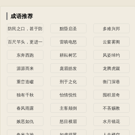
成语推荐
防民之口，甚于防
黜昏启圣
多难兴邦
川
百尺竿头，更进一
雷嗔电怒
云窗雾阁
步
东奔西跑
耕耘树艺
风姿绰约
源源而来
庞眉皓发
龙腾虎蹴
重峦迭巘
刑于之化
衡门深巷
独有千秋
怡情悦性
囤积居奇
春风雨露
主客颠倒
不吝赐教
嫉恶如仇
怒目横眉
水月镜花
鱼米之地
如虎得翼
人去楼空