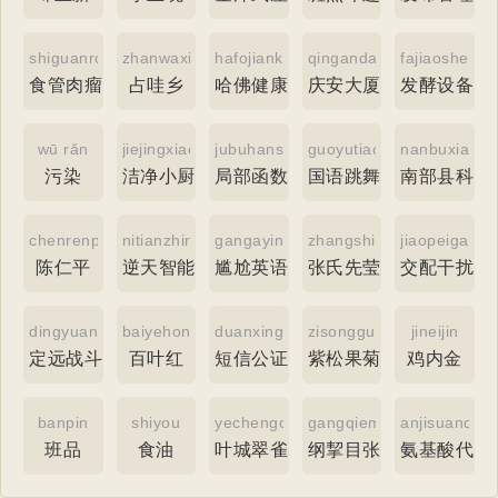
shiguanrouliu
zhanwaxiang
hafojiankangshu
qingandaxia
fajiaoshebei
食管肉瘤
占哇乡
哈佛健康书
庆安大厦
发酵设备
wū rǎn
jiejingxiaochufang
jubuhanshu
guoyutiaowujingxuan
nanbuxiankej
污染
洁净小厨房
局部函数
国语跳舞精选
南部县科技
chenrenping
nitianzhineng
gangayingyu
zhangshixianyingbei
jiaopeiganra
陈仁平
逆天智能
尴尬英语
张氏先莹碑
交配干扰
dingyuanzhandou
baiyehong
duanxingongzheng
zisongguoju
jineijin
定远战斗
百叶红
短信公证
紫松果菊
鸡内金
banpin
shiyou
yechengcuiquehua
gangqiemuzhang
anjisuandaix
班品
食油
叶城翠雀花
纲挈目张
氨基酸代谢