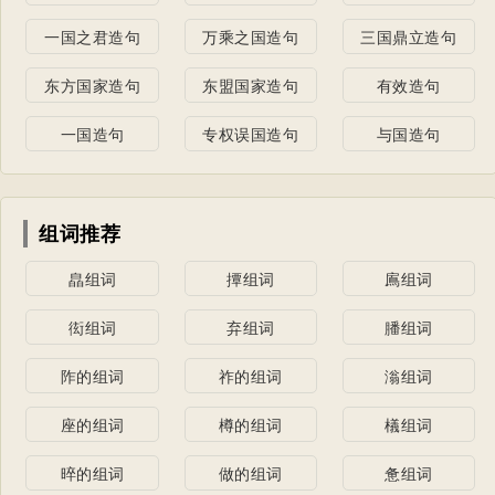
一国之君造句
万乘之国造句
三国鼎立造句
东方国家造句
东盟国家造句
有效造句
一国造句
专权误国造句
与国造句
组词推荐
皛组词
撢组词
鳸组词
衒组词
弃组词
膰组词
阼的组词
祚的组词
滃组词
座的组词
樽的组词
檥组词
晬的组词
做的组词
惫组词