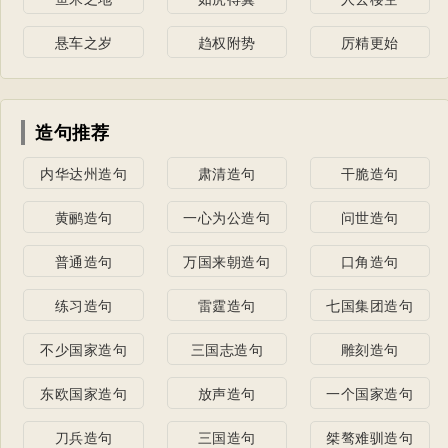
悬车之岁
趋权附势
厉精更始
造句推荐
内华达州造句
肃清造句
干脆造句
黄鹂造句
一心为公造句
问世造句
普通造句
万国来朝造句
口角造句
练习造句
雷霆造句
七国集团造句
不少国家造句
三国志造句
雕刻造句
东欧国家造句
放声造句
一个国家造句
刀兵造句
三国造句
桀骜难驯造句