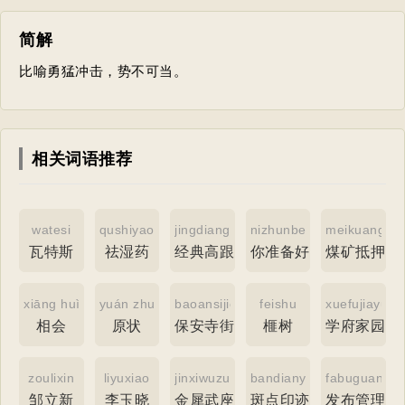
简解
比喻勇猛冲击，势不可当。
相关词语推荐
watesi
qushiyao
jingdiangaogenxie
nizhunbeihaoliaoma
meikuangdiy
瓦特斯
祛湿药
经典高跟鞋
你准备好了吗
煤矿抵押贷
xiāng huì
yuán zhuàng
baoansijie
feishu
xuefujiayuan
相会
原状
保安寺街
榧树
学府家园
zoulixin
liyuxiao
jinxiwuzuo
bandianyinji
fabuguanli
邹立新
李玉晓
金犀武座
斑点印迹
发布管理