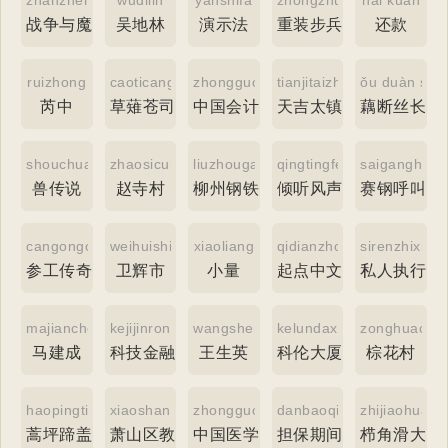
战争与魔法
吴地林
演示法
重装步兵导弹
还款
ruizhong
caoticangsi
zhongguohuijiyanjiu
tianjitaizhen
ǒu duàn sī 
芮中
草薙苍司
中国会计研究
天吉太镇
藕断丝长
shouchuanshuo
zhaosicun
liuzhougangtie
qingtingfengsheng
saiganghujia
兽传说
赵寺村
柳州钢铁
倾听风声
赛钢呼叫器
cangongchuanqi
weihuishi
xiaoliang
qidianzhongwen
sirenzhixing
参工传奇
卫辉市
小量
起点中文
私人执行者
majiancheng
kejijinrongpingtai
wangshengying
kelundaxia
zonghuacun
马建成
科技金融平台
王生英
科伦大厦
棕花村
haopingtigaijue
xiaoshanqujiaoyuju
zhongguoyixuejianyan
danbaoqijian
zhijiaohuad
蒿坪蹄盖蕨
萧山区教育局
中国医学检验
担保期间
栉角滑大蚊