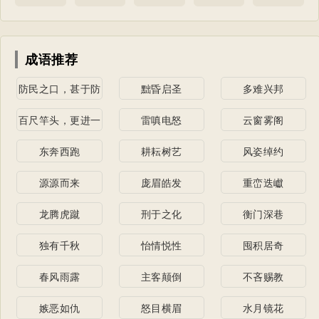
成语推荐
防民之口，甚于防
黜昏启圣
多难兴邦
川
百尺竿头，更进一
雷嗔电怒
云窗雾阁
步
东奔西跑
耕耘树艺
风姿绰约
源源而来
庞眉皓发
重峦迭巘
龙腾虎蹴
刑于之化
衡门深巷
独有千秋
怡情悦性
囤积居奇
春风雨露
主客颠倒
不吝赐教
嫉恶如仇
怒目横眉
水月镜花