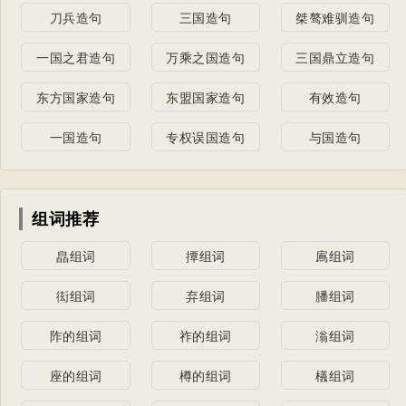
刀兵造句
三国造句
桀骜难驯造句
一国之君造句
万乘之国造句
三国鼎立造句
东方国家造句
东盟国家造句
有效造句
一国造句
专权误国造句
与国造句
组词推荐
皛组词
撢组词
鳸组词
衒组词
弃组词
膰组词
阼的组词
祚的组词
滃组词
座的组词
樽的组词
檥组词