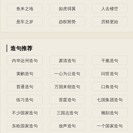
鱼米之地
如虎得翼
人去楼空
悬车之岁
趋权附势
厉精更始
造句推荐
内华达州造句
肃清造句
干脆造句
黄鹂造句
一心为公造句
问世造句
普通造句
万国来朝造句
口角造句
练习造句
雷霆造句
七国集团造句
不少国家造句
三国志造句
雕刻造句
东欧国家造句
放声造句
一个国家造句