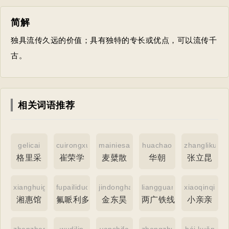
简解
独具流传久远的价值；具有独特的专长或优点，可以流传千
古。
相关词语推荐
gelicai
cuirongxue
mainiesan
huachao
zhanglikun
格里采
崔荣学
麦糵散
华朝
张立昆
xianghuiguan
fupailiduo
jindonghao
liangguangtiexianlian
xiaoqinqin
湘惠馆
氟哌利多
金东昊
两广铁线莲
小亲亲
zhanzhengyumofa
wudilin
yanshifa
zhongzhuangbubingdao
hái kuǎn