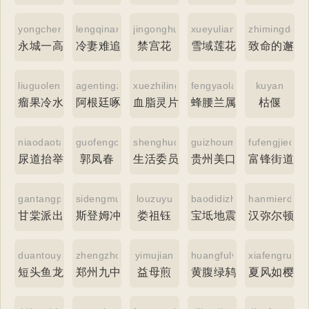
yongchengyigaoba
lengqinanzhui
jingonghua
xueyulianhua
zhimingdexi
永城一高吧
冷妻难追
禁宫花
雪域莲花
致命的邂逅
liuguolengshuihua
agentingzhuomuniao
xuezhilingpian
fengyaolanshu
kuyan
瘤果冷水花
阿根廷啄木鸟
血脂灵片
蜂腰兰属
枯偃
niaodaotaijushiyan
guofengchun
shenghuoweiyuan
guizhoumeikoujun
fufengjiedao
尿道抬举试验
郭凤春
生活委员
贵州美口菌
富锋街道
gantangpaichusuo
sidengmuchongfengqiang
louzuyu
baodidizhen
hanmierdun
甘棠派出所
斯登姆冲锋枪
娄祖钰
宝坻地震
汉弥尔顿
duantouyulong
zhengzhoujiuzhong
yimujian
huangfulvdongbei
xiafengruyin
短头鱼龙
郑州九中
益母煎
黄腹绿鸫鹎
夏风如樱