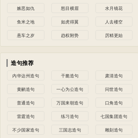
嫉恶如仇
怒目横眉
水月镜花
鱼米之地
如虎得翼
人去楼空
悬车之岁
趋权附势
厉精更始
造句推荐
内华达州造句
干脆造句
肃清造句
黄鹂造句
一心为公造句
问世造句
普通造句
万国来朝造句
口角造句
雷霆造句
练习造句
七国集团造句
不少国家造句
三国志造句
雕刻造句