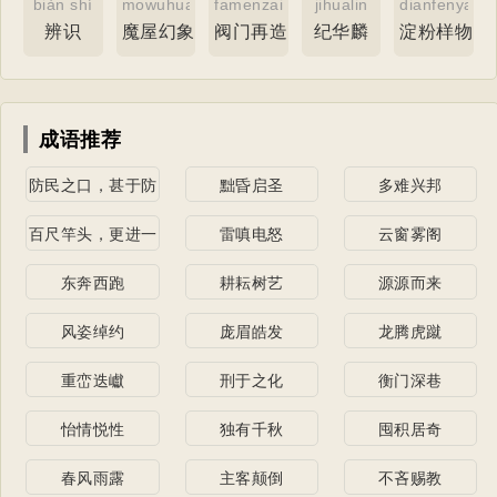
biàn shí
mowuhuanxiang
famenzaizao
jihualin
dianfenyang
辨识
魔屋幻象
阀门再造
纪华麟
淀粉样物质
成语推荐
防民之口，甚于防
黜昏启圣
多难兴邦
川
百尺竿头，更进一
雷嗔电怒
云窗雾阁
步
东奔西跑
耕耘树艺
源源而来
风姿绰约
庞眉皓发
龙腾虎蹴
重峦迭巘
刑于之化
衡门深巷
怡情悦性
独有千秋
囤积居奇
春风雨露
主客颠倒
不吝赐教