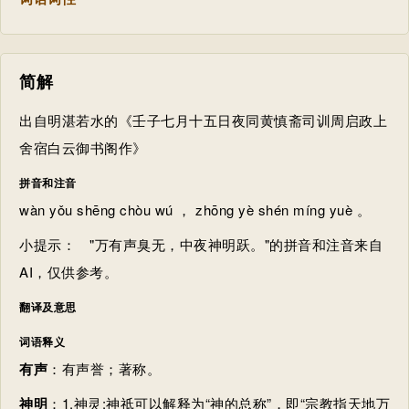
简解
出自明湛若水的《壬子七月十五日夜同黄慎斋司训周启政上
舍宿白云御书阁作》
拼音和注音
wàn yǒu shēng chòu wú ， zhōng yè shén míng yuè 。
小提示：
"万有声臭无，中夜神明跃。"的拼音和注音来自
AI，仅供参考。
翻译及意思
词语释义
有声
：有声誉；著称。
神明
：1.神灵;神祗可以解释为“神的总称”，即“宗教指天地万