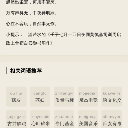
超然出尘寰，何用不寥廓。
万有声臭无，中夜神明跃。
心在不容玩，自然本无作。
小提示：
湛若水的《壬子七月十五日夜同黄慎斋司训周启
政上舍宿白云御书阁作》
相关词语推荐
ǒu huī
cangfu
zhiliangyubiaozhunhua
mojiedianjing
kuawenhuaji
藕灰
苍妇
质量与标准化
魔杰电竞
跨文化交流
gujingzuiji
xinyesuimiqi
zhuanmenjijin
meiguoyinlezhilv
shunvyoudu
古井醉鸡
心叶碎米荠
专门基金
美国音乐之旅
庶女有毒