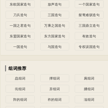
东欧国家造句
放声造句
一个国家造句
刀兵造句
三国造句
桀骜难驯造句
一国之君造句
万乘之国造句
三国鼎立造句
东盟国家造句
东方国家造句
有效造句
一国造句
与国造句
专权误国造句
组词推荐
皛组词
撢组词
鳸组词
衒组词
弃组词
膰组词
阼的组词
祚的组词
滃组词