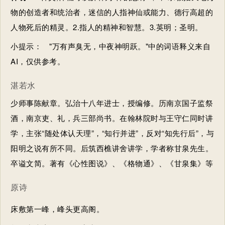
物的创造者和统治者，迷信的人指神仙或能力、德行高超的
人物死后的精灵。2.指人的精神和智慧。3.英明；圣明。
小提示：
"万有声臭无，中夜神明跃。"中的词语释义来自
AI，仅供参考。
湛若水
少师事陈献章。弘治十八年进士，授编修。历南京国子监祭
酒，南京吏、礼，兵三部尚书。在翰林院时与王守仁同时讲
学，主张“随处体认天理”，“知行并进”，反对“知先行后”，与
阳明之说有所不同。后筑西樵讲舍讲学，学者称甘泉先生。
卒谥文简。著有《心性图说》、《格物通》、《甘泉集》等
原诗
床敷第一峰，峰头更高阁。