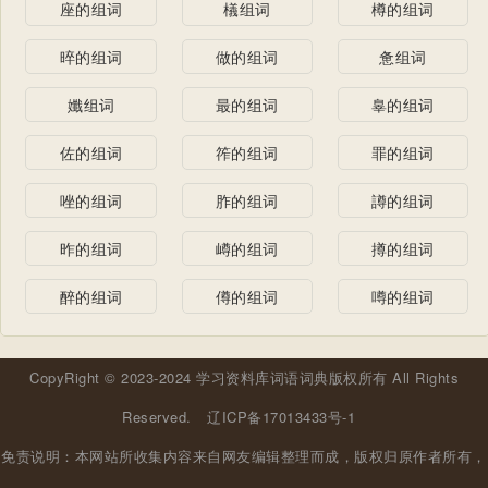
座的组词
檥组词
樽的组词
晬的组词
做的组词
惫组词
孅组词
最的组词
辠的组词
佐的组词
筰的组词
罪的组词
唑的组词
胙的组词
譐的组词
昨的组词
嶟的组词
撙的组词
醉的组词
僔的组词
噂的组词
CopyRight © 2023-2024 学习资料库词语词典版权所有 All Rights
Reserved.
辽ICP备17013433号-1
免责说明：本网站所收集内容来自网友编辑整理而成，版权归原作者所有，