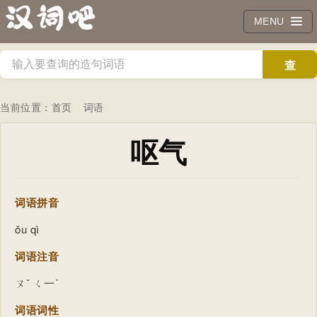
MENU
查
询
当前位置：
首页
词语
呕气
词语拼音
ǒu qì
词语注音
ㄡˇ ㄑ一ˋ
词语词性