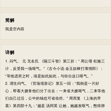
简解
我是空内容
详解
1. 闷气。 元 无名氏 《隔江斗智》第三折：“ 周公瑾 枉施三
计，反受我一场呕气。”《古今小说·金玉奴棒打薄情郎》：
“等他进房之时，须是如此如此，与你出这口呕气。”
2. 谓生闷气。《官场现形记》第五一回：“我倒是一片好
心，帮着大嫂拿他们分了出去：一来省大嫂呕气，二来等他
们自己过活，公中的钱也可省俭些。” 周而复 《上海的早
晨》第四部十九：“越是 汤阿英 让她，她越发呕气，憋得肺