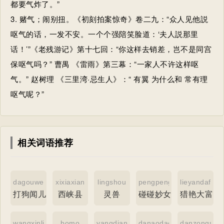
都要气炸了。”
3. 赌气；闹别扭。《初刻拍案惊奇》卷二九：“众人见他説
呕气的话，一发不安。一个个强陪笑脸道：‘夫人説那里
话！’”《老残游记》第十七回：“你这样去销差，岂不是同宫
保呕气吗？” 曹禺 《雷雨》第三幕：“一家人不许这样呕
气。” 赵树理 《三里湾·忌生人》：“ 有翼 为什么和 常有理
呕气呢？”
相关词语推荐
dagouwener
xixiaxian
lingshou
pengpengmiaonvwu
lieyandafuw
打狗闻儿
西峡县
灵兽
碰碰妙女巫
猎艳大富翁
wangxinliang
bomo
yangdianfeng
danaodaoshuiguan
danzongshou