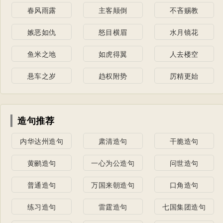
春风雨露
主客颠倒
不吝赐教
嫉恶如仇
怒目横眉
水月镜花
鱼米之地
如虎得翼
人去楼空
悬车之岁
趋权附势
厉精更始
造句推荐
内华达州造句
肃清造句
干脆造句
黄鹂造句
一心为公造句
问世造句
普通造句
万国来朝造句
口角造句
练习造句
雷霆造句
七国集团造句