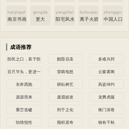
nanjingshuhuayuan
gengda
yangzhaifengshuiluopan
lizihuojian
zhongguoren
南京书画院
更大
阳宅风水罗盘
离子火箭
中国人口史
成语推荐
防民之口，甚于防
黜昏启圣
多难兴邦
川
百尺竿头，更进一
雷嗔电怒
云窗雾阁
步
东奔西跑
耕耘树艺
风姿绰约
源源而来
庞眉皓发
龙腾虎蹴
重峦迭巘
刑于之化
衡门深巷
怡情悦性
囤积居奇
独有千秋