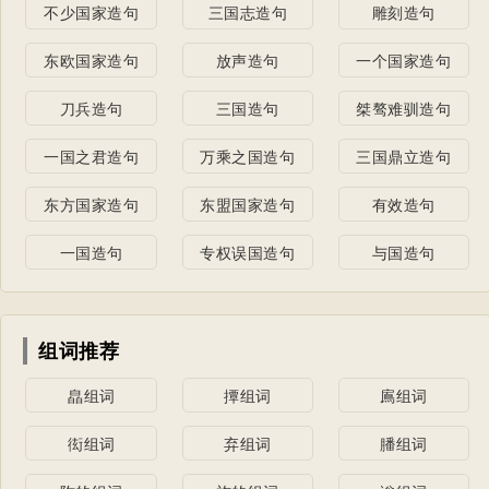
不少国家造句
三国志造句
雕刻造句
东欧国家造句
放声造句
一个国家造句
刀兵造句
三国造句
桀骜难驯造句
一国之君造句
万乘之国造句
三国鼎立造句
东方国家造句
东盟国家造句
有效造句
一国造句
专权误国造句
与国造句
组词推荐
皛组词
撢组词
鳸组词
衒组词
弃组词
膰组词