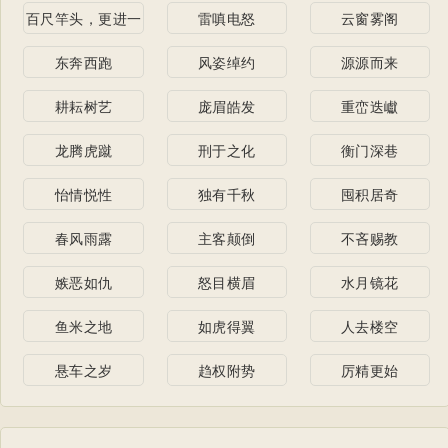
川
百尺竿头，更进一
雷嗔电怒
云窗雾阁
步
东奔西跑
风姿绰约
源源而来
耕耘树艺
庞眉皓发
重峦迭巘
龙腾虎蹴
刑于之化
衡门深巷
怡情悦性
独有千秋
囤积居奇
春风雨露
主客颠倒
不吝赐教
嫉恶如仇
怒目横眉
水月镜花
鱼米之地
如虎得翼
人去楼空
悬车之岁
趋权附势
厉精更始