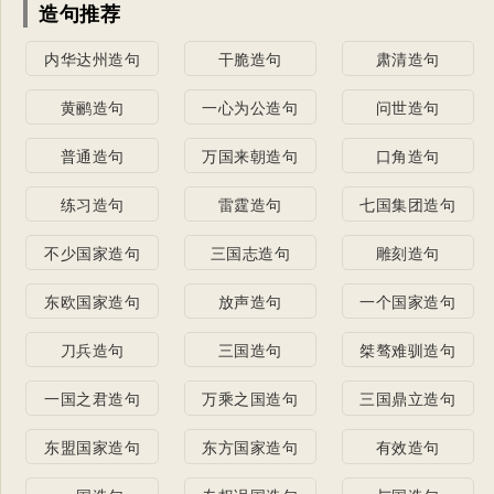
造句推荐
内华达州造句
干脆造句
肃清造句
黄鹂造句
一心为公造句
问世造句
普通造句
万国来朝造句
口角造句
练习造句
雷霆造句
七国集团造句
不少国家造句
三国志造句
雕刻造句
东欧国家造句
放声造句
一个国家造句
刀兵造句
三国造句
桀骜难驯造句
一国之君造句
万乘之国造句
三国鼎立造句
东盟国家造句
东方国家造句
有效造句