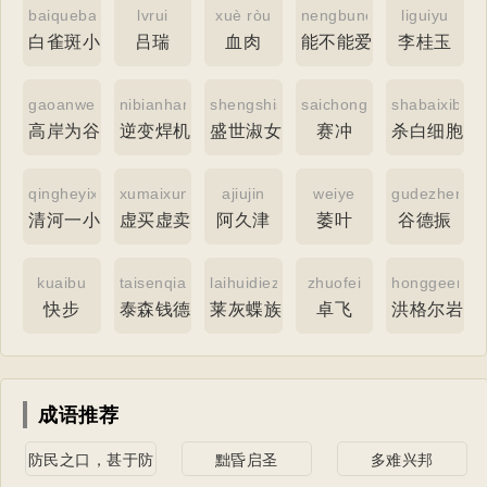
baiquebanxiaohuidie
lvrui
xuè ròu
nengbunengaini
liguiyu
白雀斑小灰蝶
吕瑞
血肉
能不能爱你
李桂玉
gaoanweigu
nibianhanji
shengshishunv
saichong
shabaixibao
高岸为谷
逆变焊机
盛世淑女
赛冲
杀白细胞素
qingheyixiao
xumaixumai
ajiujin
weiye
gudezhen
清河一小
虚买虚卖
阿久津
萎叶
谷德振
kuaibu
taisenqiandele
laihuidiezu
zhuofei
honggeerya
快步
泰森钱德勒
莱灰蝶族
卓飞
洪格尔岩画
成语推荐
防民之口，甚于防
黜昏启圣
多难兴邦