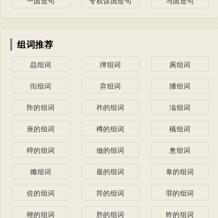
一国造句
专权误国造句
与国造句
组词推荐
皛组词
撢组词
鳸组词
衒组词
弃组词
膰组词
阼的组词
祚的组词
滃组词
座的组词
樽的组词
檥组词
晬的组词
做的组词
惫组词
孅组词
最的组词
辠的组词
佐的组词
筰的组词
罪的组词
唑的组词
胙的组词
昨的组词