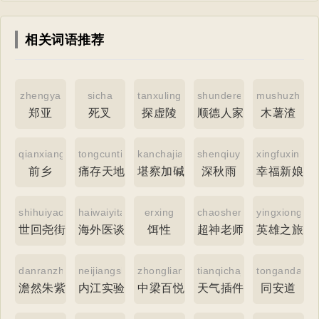
相关词语推荐
zhengya
sicha
tanxuling
shunderenjia
mushuzha
郑亚
死叉
探虚陵
顺德人家
木薯渣
qianxiang
tongcuntiandi
kanchajiajianmao
shenqiuyu
xingfuxinnia
前乡
痛存天地
堪察加碱茅
深秋雨
幸福新娘
shihuiyaojiedao
haiwaiyitan
erxing
chaoshenlaoshi
yingxiongzhi
世回尧街道
海外医谈
饵性
超神老师
英雄之旅
danranzhuzi
neijiangshiyanxiaoxue
zhongliangbaiyuecheng
tianqichajian
tongandao
澹然朱紫
内江实验小学
中梁百悦城
天气插件
同安道