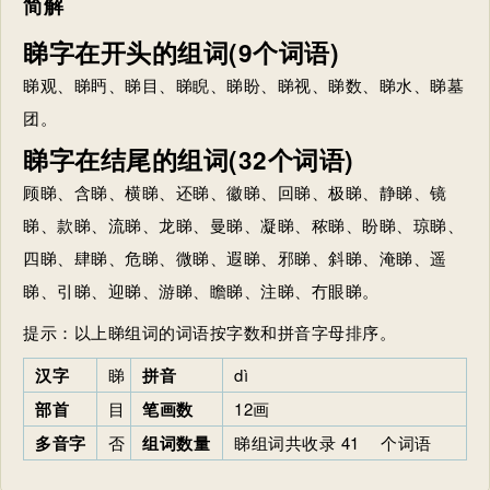
简解
睇字在开头的组词(9个词语)
睇观、睇眄、睇目、睇睨、睇盼、睇视、睇数、睇水、睇墓
团。
睇字在结尾的组词(32个词语)
顾睇、含睇、横睇、还睇、徽睇、回睇、极睇、静睇、镜
睇、款睇、流睇、龙睇、曼睇、凝睇、秾睇、盼睇、琼睇、
四睇、肆睇、危睇、微睇、遐睇、邪睇、斜睇、淹睇、遥
睇、引睇、迎睇、游睇、瞻睇、注睇、冇眼睇。
提示：以上睇组词的词语按字数和拼音字母排序。
汉字
睇
拼音
dì
部首
目
笔画数
12画
多音字
否
组词数量
睇组词共收录
41
个词语