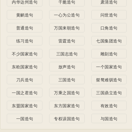
内华达州造句
干脆造句
肃清造句
黄鹂造句
一心为公造句
问世造句
普通造句
万国来朝造句
口角造句
练习造句
雷霆造句
七国集团造句
不少国家造句
三国志造句
雕刻造句
东欧国家造句
放声造句
一个国家造句
刀兵造句
三国造句
桀骜难驯造句
一国之君造句
万乘之国造句
三国鼎立造句
东盟国家造句
东方国家造句
有效造句
一国造句
专权误国造句
与国造句