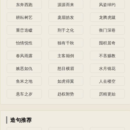
步
东奔西跑
源源而来
风姿绰约
耕耘树艺
庞眉皓发
龙腾虎蹴
重峦迭巘
刑于之化
衡门深巷
怡情悦性
独有千秋
囤积居奇
春风雨露
主客颠倒
不吝赐教
嫉恶如仇
怒目横眉
水月镜花
鱼米之地
如虎得翼
人去楼空
悬车之岁
趋权附势
厉精更始
造句推荐