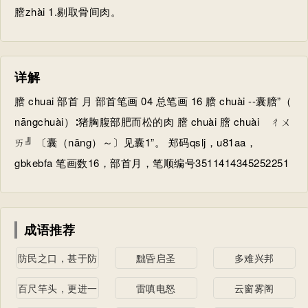
膪zhài 1.剔取骨间肉。
详解
膪 chuai 部首 月 部首笔画 04 总笔画 16 膪 chuài --囊膪”（
nāngchuài）∶猪胸腹部肥而松的肉 膪 chuài 膪 chuài ㄔㄨ
ㄞ╝ 〔囊（nāng）～〕见囊1”。 郑码qslj，u81aa，
gbkebfa 笔画数16，部首月，笔顺编号3511414345252251
成语推荐
防民之口，甚于防
黜昏启圣
多难兴邦
川
百尺竿头，更进一
雷嗔电怒
云窗雾阁