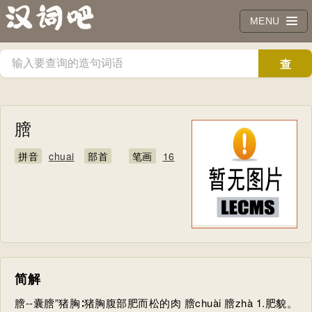
MENU
查
询
膪
拼音
chuai
部首
笔画
16
简解
膪--囊膪”猪胸∶猪胸腹部肥而松的肉 膪chuài 膪zhà 1.肥貌。