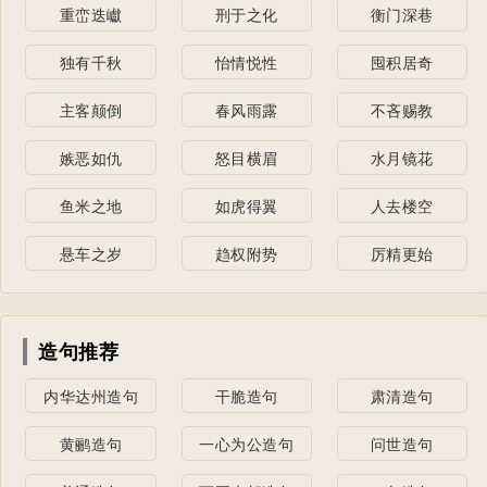
重峦迭巘
刑于之化
衡门深巷
独有千秋
怡情悦性
囤积居奇
主客颠倒
春风雨露
不吝赐教
嫉恶如仇
怒目横眉
水月镜花
鱼米之地
如虎得翼
人去楼空
悬车之岁
趋权附势
厉精更始
造句推荐
内华达州造句
干脆造句
肃清造句
黄鹂造句
一心为公造句
问世造句