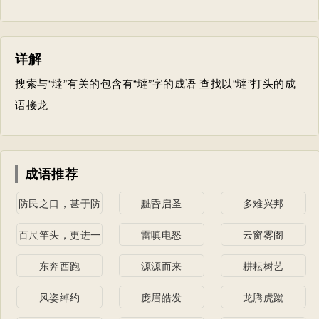
详解
搜索与“墶”有关的包含有“墶”字的成语 查找以“墶”打头的成
语接龙
成语推荐
防民之口，甚于防
黜昏启圣
多难兴邦
川
百尺竿头，更进一
雷嗔电怒
云窗雾阁
步
东奔西跑
源源而来
耕耘树艺
风姿绰约
庞眉皓发
龙腾虎蹴