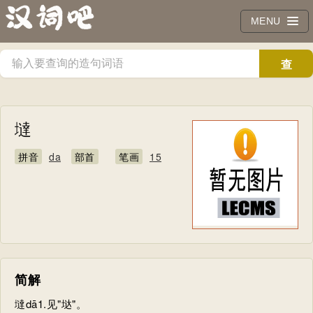
MENU
查
询
墶
拼音
da
部首
笔画
15
简解
墶dā1.见"垯"。