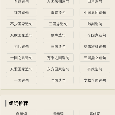
普通造句
万国来朝造句
口角造句
练习造句
雷霆造句
七国集团造句
不少国家造句
三国志造句
雕刻造句
东欧国家造句
放声造句
一个国家造句
刀兵造句
三国造句
桀骜难驯造句
一国之君造句
万乘之国造句
三国鼎立造句
东盟国家造句
东方国家造句
有效造句
一国造句
与国造句
专权误国造句
组词推荐
皛组词
撢组词
鳸组词